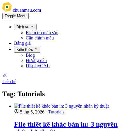
chuanmau.com
Toggle Menu
Dịch vụ
Kiểm tra màu sắc
Cân chỉnh màu
Bảng giá
Kiến thức
Blog
Hướng dẫn
DisplayCAL
Liên hệ
Tag: Tutorials
5 thg 5, 2026
·
Tutorials
File thiết kế khác bản in: 3 nguyên