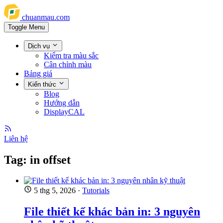
chuanmau.com
Toggle Menu
Dịch vụ
Kiểm tra màu sắc
Cân chỉnh màu
Bảng giá
Kiến thức
Blog
Hướng dẫn
DisplayCAL
Liên hệ
Tag: in offset
5 thg 5, 2026
·
Tutorials
File thiết kế khác bản in: 3 nguyên