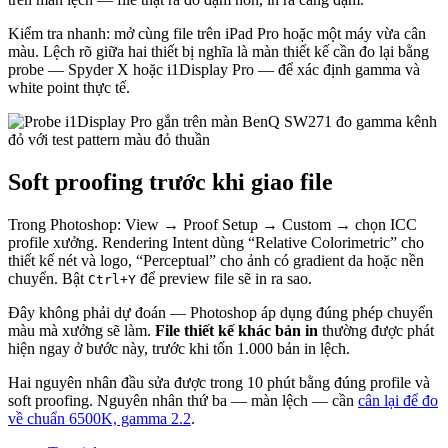
Kiểm tra nhanh: mở cùng file trên iPad Pro hoặc một máy vừa cân
màu. Lệch rõ giữa hai thiết bị nghĩa là màn thiết kế cần đo lại bằng
probe — Spyder X hoặc i1Display Pro — để xác định gamma và
white point thực tế.
Soft proofing trước khi giao file
Trong Photoshop: View → Proof Setup → Custom → chọn ICC
profile xưởng. Rendering Intent dùng “Relative Colorimetric” cho
thiết kế nét và logo, “Perceptual” cho ảnh có gradient da hoặc nền
chuyển. Bật
để preview file sẽ in ra sao.
Ctrl+Y
Đây không phải dự đoán — Photoshop áp dụng đúng phép chuyển
màu mà xưởng sẽ làm.
File thiết kế khác bản in
thường được phát
hiện ngay ở bước này, trước khi tốn 1.000 bản in lệch.
Hai nguyên nhân đầu sửa được trong 10 phút bằng đúng profile và
soft proofing. Nguyên nhân thứ ba — màn lệch — cần
cân lại để đo
về chuẩn 6500K, gamma 2.2
.