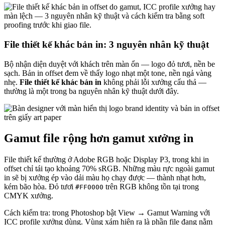
File thiết kế khác bản in: 3 nguyên nhân kỹ thuật
Bộ nhận diện duyệt với khách trên màn ổn — logo đỏ tươi, nền be
sạch. Bản in offset đem về thấy logo nhạt một tone, nền ngả vàng
nhẹ.
File thiết kế khác bản in
không phải lỗi xưởng cẩu thả —
thường là một trong ba nguyên nhân kỹ thuật dưới đây.
Gamut file rộng hơn gamut xưởng in
File thiết kế thường ở Adobe RGB hoặc Display P3, trong khi in
offset chỉ tái tạo khoảng 70% sRGB. Những màu rực ngoài gamut
in sẽ bị xưởng ép vào dải màu họ chạy được — thành nhạt hơn,
kém bão hòa. Đỏ tươi
trên RGB không tồn tại trong
#FF0000
CMYK xưởng.
Cách kiểm tra: trong Photoshop bật View → Gamut Warning với
ICC profile xưởng dùng. Vùng xám hiện ra là phần file đang nằm