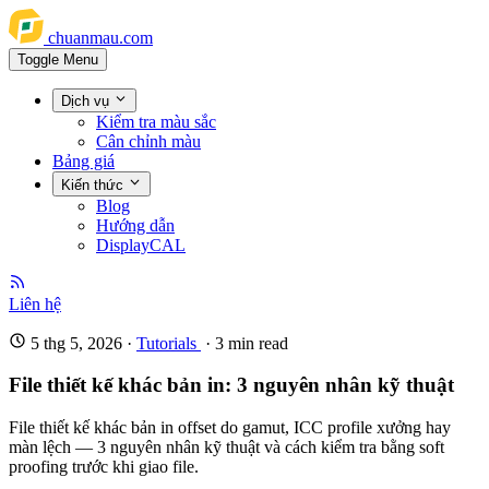
chuanmau.com
Toggle Menu
Dịch vụ
Kiểm tra màu sắc
Cân chỉnh màu
Bảng giá
Kiến thức
Blog
Hướng dẫn
DisplayCAL
Liên hệ
5 thg 5, 2026
·
Tutorials
·
3
min read
File thiết kế khác bản in: 3 nguyên nhân kỹ thuật
File thiết kế khác bản in offset do gamut, ICC profile xưởng hay
màn lệch — 3 nguyên nhân kỹ thuật và cách kiểm tra bằng soft
proofing trước khi giao file.