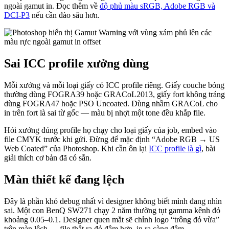
ngoài gamut in. Đọc thêm về
độ phủ màu sRGB, Adobe RGB và
DCI-P3
nếu cần đào sâu hơn.
Sai ICC profile xưởng dùng
Mỗi xưởng và mỗi loại giấy có ICC profile riêng. Giấy couche bóng
thường dùng FOGRA39 hoặc GRACoL2013, giấy fort không tráng
dùng FOGRA47 hoặc PSO Uncoated. Dùng nhầm GRACoL cho
in trên fort là sai từ gốc — màu bị nhợt một tone đều khắp file.
Hỏi xưởng đúng profile họ chạy cho loại giấy của job, embed vào
file CMYK trước khi gửi. Đừng để mặc định “Adobe RGB → US
Web Coated” của Photoshop. Khi cần ôn lại
ICC profile là gì
, bài
giải thích cơ bản đã có sẵn.
Màn thiết kế đang lệch
Đây là phần khó debug nhất vì designer không biết mình đang nhìn
sai. Một con BenQ SW271 chạy 2 năm thường tụt gamma kênh đỏ
khoảng 0.05–0.1. Designer quen mắt sẽ chỉnh logo “trông đỏ vừa”
trên màn lệch — file thật ra đỏ đậm hơn, in ra càng đậm.