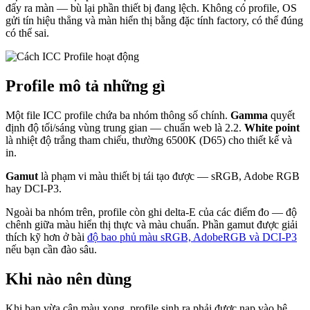
đẩy ra màn — bù lại phần thiết bị đang lệch. Không có profile, OS
gửi tín hiệu thẳng và màn hiển thị bằng đặc tính factory, có thể đúng
có thể sai.
Profile mô tả những gì
Một file ICC profile chứa ba nhóm thông số chính.
Gamma
quyết
định độ tối/sáng vùng trung gian — chuẩn web là 2.2.
White point
là nhiệt độ trắng tham chiếu, thường 6500K (D65) cho thiết kế và
in.
Gamut
là phạm vi màu thiết bị tái tạo được — sRGB, Adobe RGB
hay DCI-P3.
Ngoài ba nhóm trên, profile còn ghi delta-E của các điểm đo — độ
chênh giữa màu hiển thị thực và màu chuẩn. Phần gamut được giải
thích kỹ hơn ở bài
độ bao phủ màu sRGB, AdobeRGB và DCI-P3
nếu bạn cần đào sâu.
Khi nào nên dùng
Khi bạn vừa cân màu xong, profile sinh ra phải được nạp vào hệ