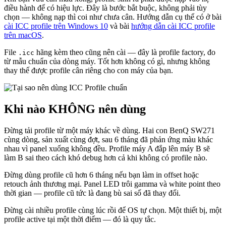
điều hành để có hiệu lực. Đây là bước bắt buộc, không phải tùy
chọn — không nạp thì coi như chưa cân. Hướng dẫn cụ thể có ở bài
cài ICC profile trên Windows 10
và bài
hướng dẫn cài ICC profile
trên macOS
.
File
hãng kèm theo cũng nên cài — đây là profile factory, đo
.icc
từ mẫu chuẩn của dòng máy. Tốt hơn không có gì, nhưng không
thay thế được profile cân riêng cho con máy của bạn.
Khi nào KHÔNG nên dùng
Đừng tải profile từ một máy khác về dùng. Hai con BenQ SW271
cùng dòng, sản xuất cùng đợt, sau 6 tháng đã phản ứng màu khác
nhau vì panel xuống không đều. Profile máy A đắp lên máy B sẽ
làm B sai theo cách khó debug hơn cả khi không có profile nào.
Đừng dùng profile cũ hơn 6 tháng nếu bạn làm in offset hoặc
retouch ảnh thương mại. Panel LED trôi gamma và white point theo
thời gian — profile cũ tức là đang bù sai số đã thay đổi.
Đừng cài nhiều profile cùng lúc rồi để OS tự chọn. Một thiết bị, một
profile active tại một thời điểm — đó là quy tắc.