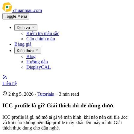
chuanmau.com
Toggle Menu
Dịch vụ
Kiểm tra màu sắc
Cân chỉnh màu
Bảng giá
Kiến thức
Blog
Hướng dẫn
DisplayCAL
Liên hệ
2 thg 5, 2026
·
Tutorials
·
3
min read
ICC profile là gì? Giải thích đủ để dùng được
ICC profile là gì, nó mô tả gì về màn hình, khi nào nên cài file .icc
và khi nào không nên đắp profile máy khác lên máy mình. Giải
thích thực dụng cho dân nghề.