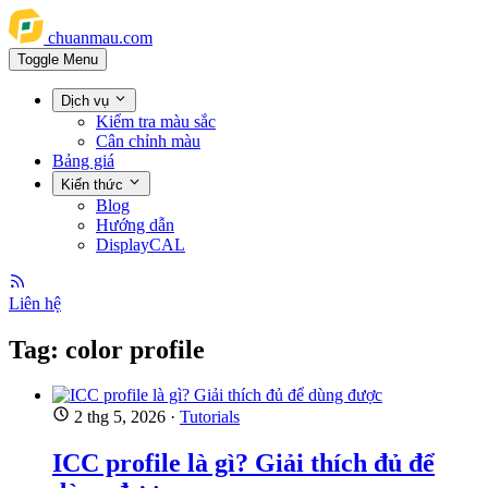
chuanmau.com
Toggle Menu
Dịch vụ
Kiểm tra màu sắc
Cân chỉnh màu
Bảng giá
Kiến thức
Blog
Hướng dẫn
DisplayCAL
Liên hệ
Tag: color profile
2 thg 5, 2026
·
Tutorials
ICC profile là gì? Giải thích đủ để