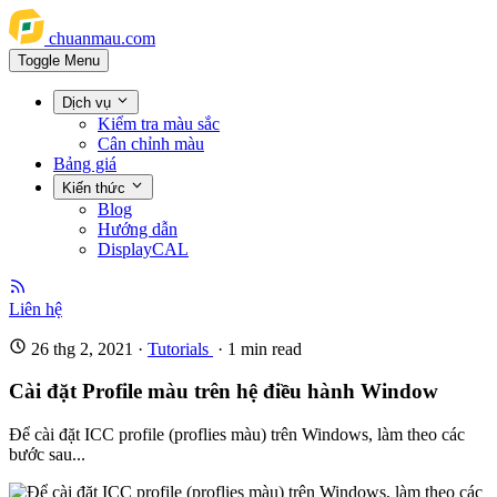
chuanmau.com
Toggle Menu
Dịch vụ
Kiểm tra màu sắc
Cân chỉnh màu
Bảng giá
Kiến thức
Blog
Hướng dẫn
DisplayCAL
Liên hệ
26 thg 2, 2021
·
Tutorials
·
1
min read
Cài đặt Profile màu trên hệ điều hành Window
Để cài đặt ICC profile (proflies màu) trên Windows, làm theo các
bước sau...