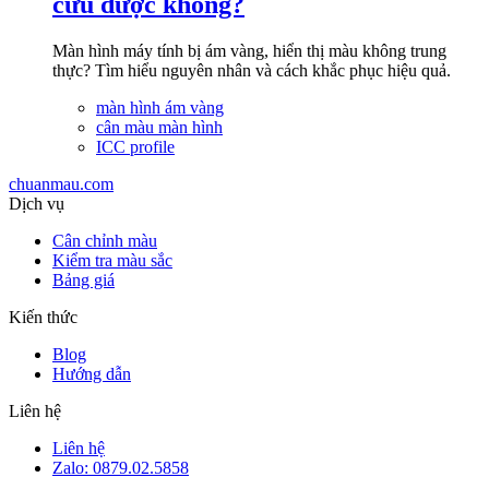
cứu được không?
Màn hình máy tính bị ám vàng, hiển thị màu không trung
thực? Tìm hiểu nguyên nhân và cách khắc phục hiệu quả.
màn hình ám vàng
cân màu màn hình
ICC profile
chuanmau.com
Dịch vụ
Cân chỉnh màu
Kiểm tra màu sắc
Bảng giá
Kiến thức
Blog
Hướng dẫn
Liên hệ
Liên hệ
Zalo: 0879.02.5858