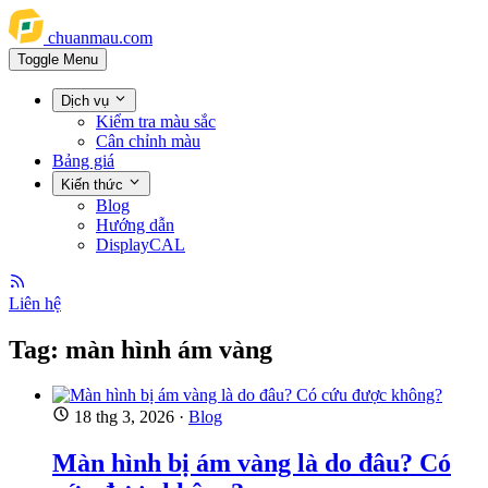
chuanmau.com
Toggle Menu
Dịch vụ
Kiểm tra màu sắc
Cân chỉnh màu
Bảng giá
Kiến thức
Blog
Hướng dẫn
DisplayCAL
Liên hệ
Tag: màn hình ám vàng
18 thg 3, 2026
·
Blog
Màn hình bị ám vàng là do đâu? Có