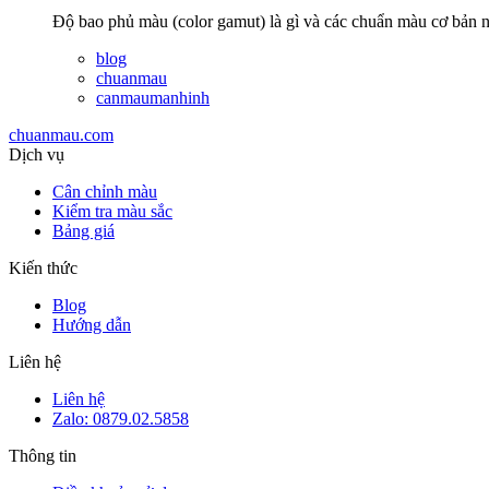
Độ bao phủ màu (color gamut) là gì và các chuẩn màu cơ b
blog
chuanmau
canmaumanhinh
chuanmau.com
Dịch vụ
Cân chỉnh màu
Kiểm tra màu sắc
Bảng giá
Kiến thức
Blog
Hướng dẫn
Liên hệ
Liên hệ
Zalo: 0879.02.5858
Thông tin