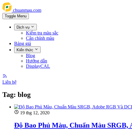
chuanmau.com
Toggle Menu
Dịch vụ
Kiểm tra màu sắc
Cân chỉnh màu
Bảng giá
Kiến thức
Blog
Hướng dẫn
DisplayCAL
Liên hệ
Tag: blog
19 thg 12, 2020
Độ Bao Phủ Màu, Chuẩn Màu SRGB, 